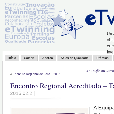
Uma
obj
eur
Int
Início
Galeria
Acerca
Selos de Qualidade
Prémios
4.ª Edição do Curs
«
Encontro Regional de Faro – 2015
Encontro Regional Acreditado – T
2015.02.2 |
A Equip