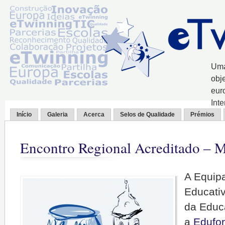
Uma
obj
eur
Int
Início
Galeria
Acerca
Selos de Qualidade
Prémios
Encontro Regional Acreditado – 
A Equip
Educati
da Educ
a
Edufo