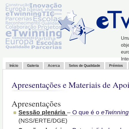
Uma
obj
eur
Int
Início
Galeria
Acerca
Selos de Qualidade
Prémios
Apresentações e Materiais de Apo
Apresentações
Sess
ã
o
ple
n
ár
i
a
–
O
qu
e
é
o
e
T
win
n
i
ng
(N
S
S/ER
T
E
/
D
GE)