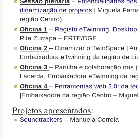
Sessão plenária
–
P
o
t
e
n
c
i
al
id
a
d
es
do
s
d
in
a
m
i
z
aç
ã
o
de
p
r
o
j
e
t
o
s
| Miguela Fer
região Centro)
Oficina 1
–
Registo eTwinning, Desktop
Rita Zurrapa – ERTE/DGE
Oficina 2
– Dinamizar o TwinSpace | An
Embaixadora eTwinning da região de Li
Oficina 3
– Partilha e colaboração nos 
Lacerda, Embaixadora eTwinning da reg
Oficina 4
–
Ferramentas web 2.0: da teo
|Embaixadora da região Centro – Migue
Projetos apresentados
:
Soundtrackers
– Manuela Correia