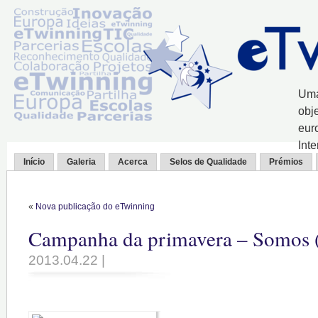
Uma
obj
eur
Int
Início
Galeria
Acerca
Selos de Qualidade
Prémios
«
Nova publicação do eTwinning
Campanha da primavera – Somos 
2013.04.22 |