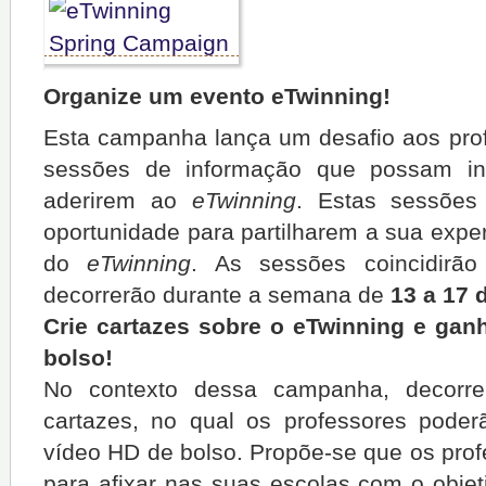
Organize um evento eTwinning!
Esta campanha lança um desafio aos pro
sessões de informação que possam ins
aderirem ao
eTwinning
. Estas sessões 
oportunidade para partilharem a sua expe
do
eTwinning
. As sessões coincidir
decorrerão durante a semana de
13 a 17 
Crie cartazes sobre o eTwinning e ga
bolso!
No contexto dessa campanha, decor
cartazes, no qual os professores pod
vídeo HD de bolso. Propõe-se que os pro
para afixar nas suas escolas com o objet