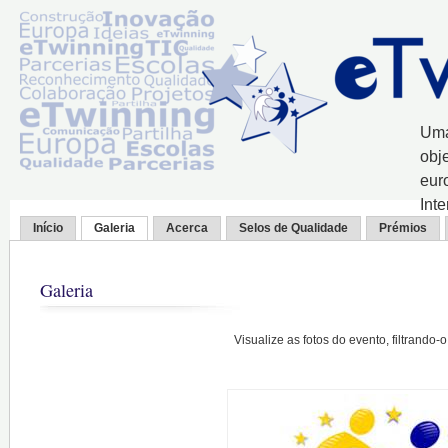
Uma
obj
eur
Int
Início
Galeria
Acerca
Selos de Qualidade
Prémios
Galeria
Visualize as fotos do evento, filtrando-o 