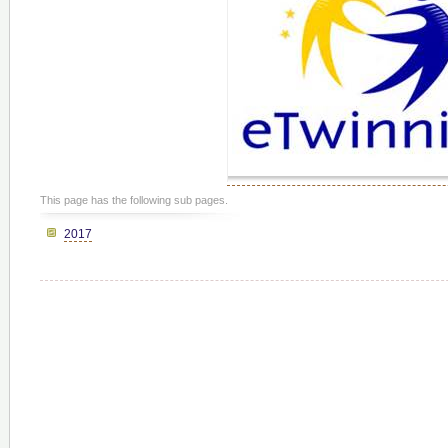
This page has the following sub pages.
2017