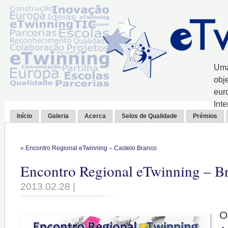
Uma
obj
eur
Int
Início
Galeria
Acerca
Selos de Qualidade
Prémios
«
Encontro Regional eTwinning – Castelo Branco
Encontro Regional eTwinning – B
2013.02.28 |