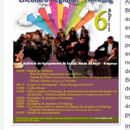
A
B
e
r
p
e
n
d
B
d
t
á
p
I