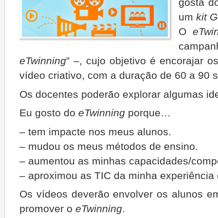
gosta 
um
kit
G
O
eTwin
campanh
eTwinning
” –, cujo objetivo é encorajar o
vídeo criativo, com a duração de 60 a 90 
Os docentes poderão explorar algumas ide
Eu gosto do
eTwinning
porque…
– tem impacte nos meus alunos.
– mudou os meus métodos de ensino.
– aumentou as minhas capacidades/compet
– aproximou as TIC da minha experiência 
Os vídeos deverão envolver os alunos em
promover o
eTwinning
.