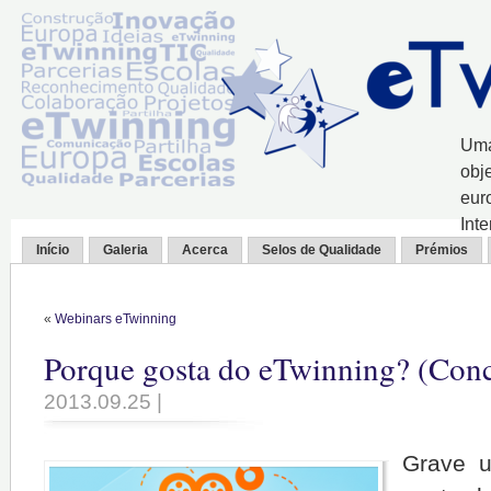
Uma
obj
eur
Int
Início
Galeria
Acerca
Selos de Qualidade
Prémios
«
Webinars eTwinning
Porque gosta do eTwinning? (Con
2013.09.25 |
Grave u