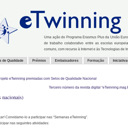
Uma ação do Programa Erasmus Plus da União Europei
de trabalho colaborativo entre as escolas europei
comuns, com recurso à Internet e às Tecnologias de 
s de Qualidade
Prémios
Embaixadores
Formação
Iniciativa
projeto eTwinning premiadas com Selos de Qualidade Nacional
Terceiro número da revista digital “eTwinning.mag.
 nacionais)
ar! Convidamo-lo a participar nas “Semanas eTwinning”.
cipar nas seguintes atividades: