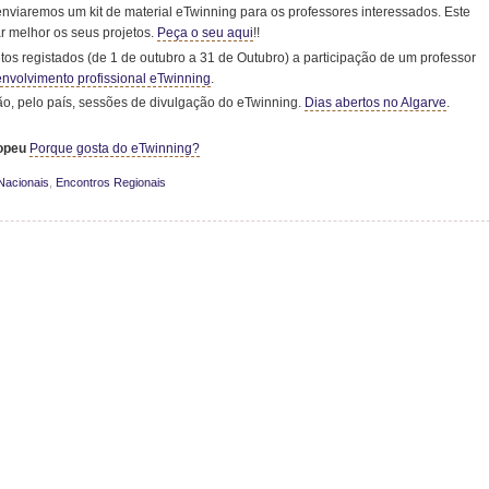
nviaremos um kit de material eTwinning para os professores interessados. Este
ar melhor os seus projetos.
Peça o seu aqui
!!
tos registados (de 1 de outubro a 31 de Outubro) a participação de um professor
envolvimento profissional eTwinning
.
o, pelo país, sessões de divulgação do eTwinning.
Dias abertos no Algarve
.
ropeu
Porque gosta do eTwinning?
Nacionais
,
Encontros Regionais