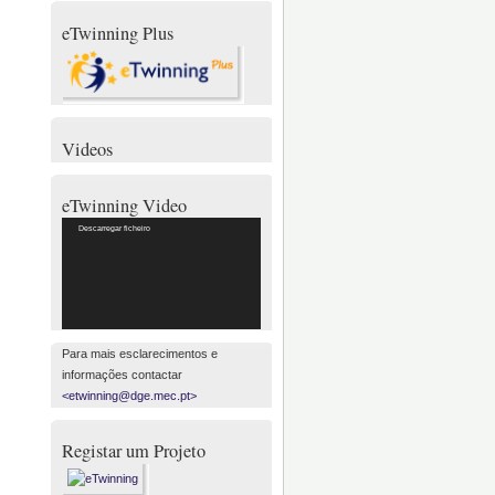
eTwinning Plus
Videos
eTwinning Video
Reprodutor
Descarregar ficheiro
de
vídeo
Para mais esclarecimentos e
informações contactar
<etwinning@dge.mec.pt>
Registar um Projeto