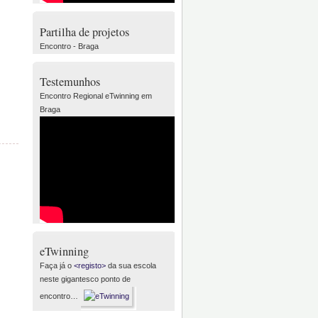
Partilha de projetos
Encontro - Braga
Testemunhos
Encontro Regional eTwinning em
Braga
eTwinning
Faça já o
<registo>
da sua escola
neste gigantesco ponto de
encontro…