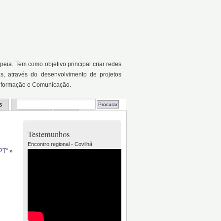
a. Tem como objetivo principal criar redes
as, através do desenvolvimento de projetos
Informação e Comunicação.
s
Recursos
FAQ
Testemunhos
Encontro regional - Covilhã
PT”
»