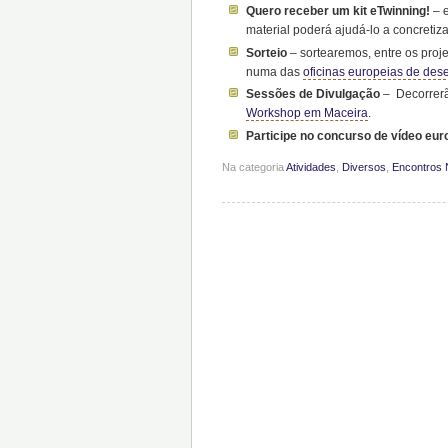
Quero receber um kit eTwinning!
– e
material poderá ajudá-lo a concretiz
Sorteio
– sortearemos, entre os proje
numa das
oficinas europeias de des
Sessões de Divulgação
– Decorrerã
Workshop em Maceira
.
Participe no concurso de vídeo eu
Na categoria
Atividades
,
Diversos
,
Encontros 