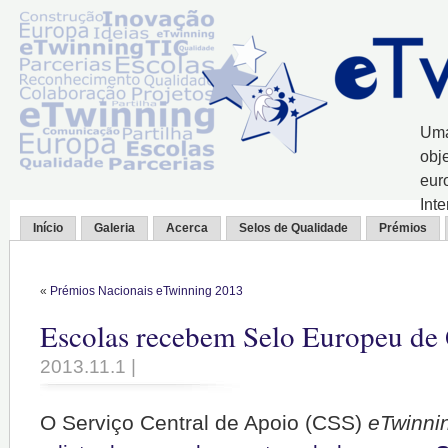
Uma
obj
eur
Int
Início
Galeria
Acerca
Selos de Qualidade
Prémios
«
Prémios Nacionais eTwinning 2013
Escolas recebem Selo Europeu de
2013.11.1 |
O Serviço Central de Apoio (CSS)
eTwinni