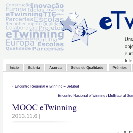
Uma
obj
eur
Int
Início
Galeria
Acerca
Selos de Qualidade
Prémios
«
Encontro Regional eTwinning – Setúbal
Encontro Nacional eTwinning / Multilateral Se
MOOC eTwinning
2013.11.6 |
A E