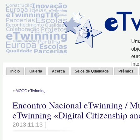
Uma
obj
eur
Int
Início
Galeria
Acerca
Selos de Qualidade
Prémios
«
MOOC eTwinning
Encontro Nacional eTwinning / Mul
eTwinning «Digital Citizenship a
2013.11.13 |