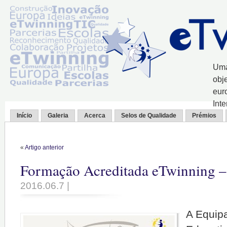
Uma
obj
eur
Int
Início
Galeria
Acerca
Selos de Qualidade
Prémios
«
Artigo anterior
Formação Acreditada eTwinning –
2016.06.7 |
A Equip