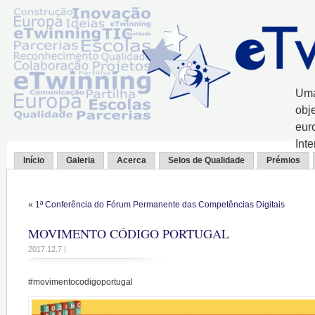
Uma
obj
eur
Int
Início
Galeria
Acerca
Selos de Qualidade
Prémios
«
1ª Conferência do Fórum Permanente das Competências Digitais
MOVIMENTO CÓDIGO PORTUGAL
2017.12.7 |
#movimentocodigoportugal