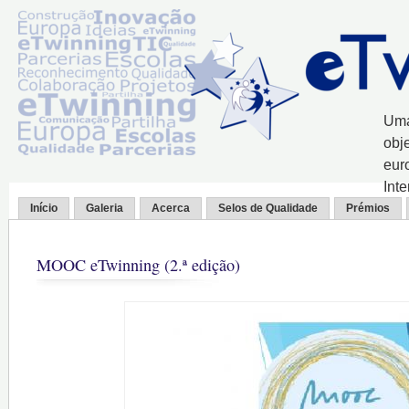
Uma
obj
eur
Int
Início
Galeria
Acerca
Selos de Qualidade
Prémios
MOOC eTwinning (2.ª edição)