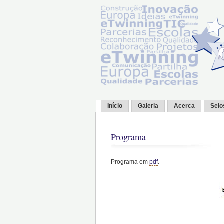
Início
Galeria
Acerca
Selo
Programa
Programa em
pdf
.