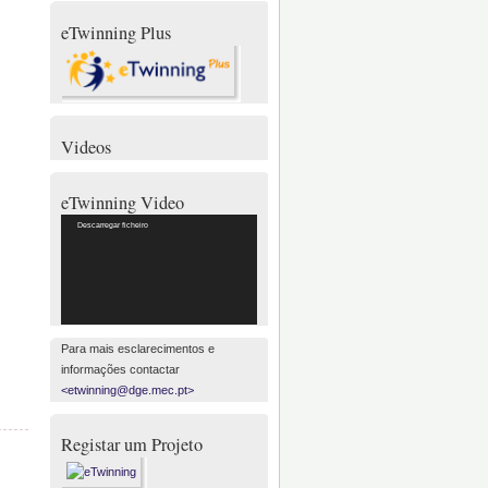
eTwinning Plus
Videos
eTwinning Video
Reprodutor
Descarregar ficheiro
de
vídeo
Para mais esclarecimentos e
informações contactar
<etwinning@dge.mec.pt>
Registar um Projeto