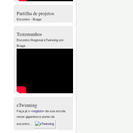
Partilha de projetos
Encontro - Braga
Testemunhos
Encontro Regional eTwinning em
Braga
eTwinning
Faça já o
<registo>
da sua escola
neste gigantesco ponto de
encontro…