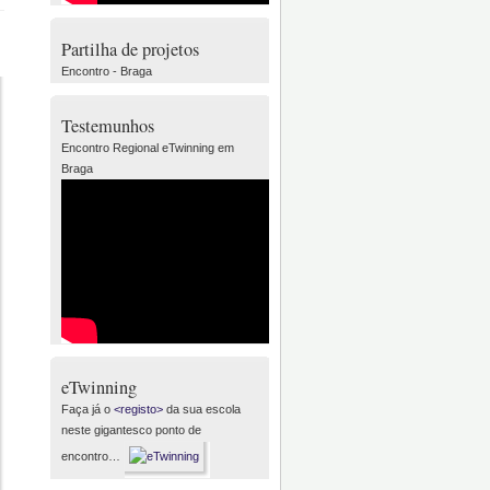
Partilha de projetos
Encontro - Braga
Testemunhos
Encontro Regional eTwinning em
Braga
eTwinning
Faça já o
<registo>
da sua escola
neste gigantesco ponto de
encontro…