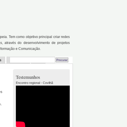
a. Tem como objetivo principal criar redes
as, através do desenvolvimento de projetos
Informação e Comunicação.
s
Recursos
FAQ
Testemunhos
Encontro regional - Covilhã
es
,