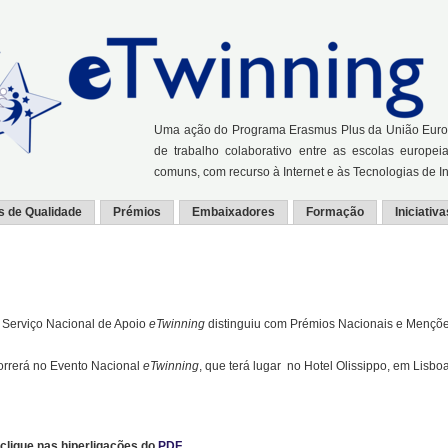
Uma ação do Programa Erasmus Plus da União Europei
de trabalho colaborativo entre as escolas europei
comuns, com recurso à Internet e às Tecnologias de 
s de Qualidade
Prémios
Embaixadores
Formação
Iniciativa
 Serviço Nacional de Apoio
eTwinning
distinguiu com Prémios Nacionais e Mençõ
orrerá no Evento Nacional
eTwinning
, que terá lugar no Hotel Olissippo, em Lisboa
clique nas hiperligações do
PDF
.