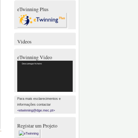
eTwinning Plus
Videos
eTwinning Video
Reprodutor
Descarregar ficheiro
de
vídeo
Para mais esclarecimentos e
informações contactar
<etwinning@dge.mec.pt>
Registar um Projeto