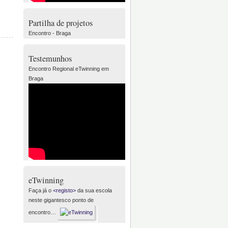
Partilha de projetos
Encontro - Braga
Testemunhos
Encontro Regional eTwinning em
Braga
eTwinning
Faça já o
<registo>
da sua escola
neste gigantesco ponto de
encontro…