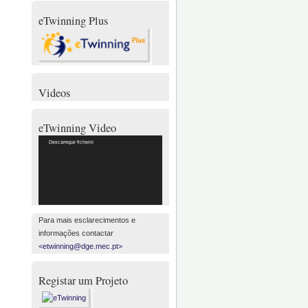
eTwinning Plus
Videos
eTwinning Video
Reprodutor
Descarregar ficheiro
de
vídeo
Para mais esclarecimentos e
informações contactar
<etwinning@dge.mec.pt>
Registar um Projeto