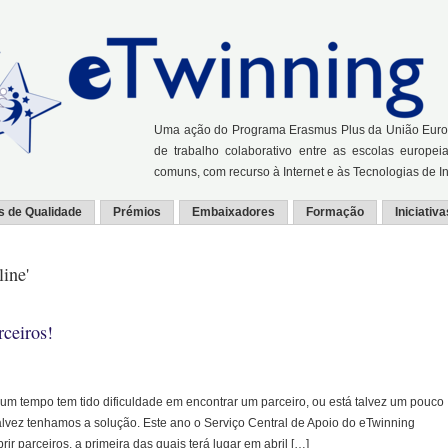
Uma ação do Programa Erasmus Plus da União Europei
de trabalho colaborativo entre as escolas europei
comuns, com recurso à Internet e às Tecnologias de 
s de Qualidade
Prémios
Embaixadores
Formação
Iniciativa
line'
rceiros!
um tempo tem tido dificuldade em encontrar um parceiro, ou está talvez um pouco
alvez tenhamos a solução. Este ano o Serviço Central de Apoio do eTwinning
ir parceiros, a primeira das quais terá lugar em abril […]