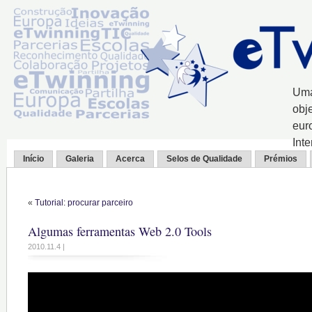
Uma
obj
eur
Int
Início
Galeria
Acerca
Selos de Qualidade
Prémios
«
Tutorial: procurar parceiro
Algumas ferramentas Web 2.0 Tools
2010.11.4 |