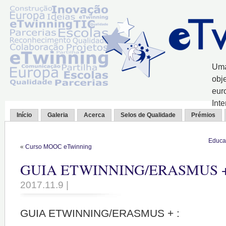
Uma
obj
eur
Int
Início
Galeria
Acerca
Selos de Qualidade
Prémios
Educa
«
Curso MOOC eTwinning
GUIA ETWINNING/ERASMUS 
2017.11.9 |
GUIA ETWINNING/ERASMUS + :