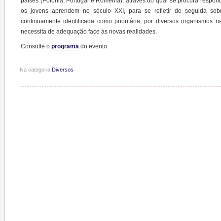
países (Polónia, Portugal e Roménia), através do qual se procura respo
os jovens aprendem no século XXI, para se refletir de seguida sob
continuamente identificada como prioritária, por diversos organismos 
necessita de adequação face às novas realidades.
Consulte o
programa
do evento.
Na categoria
Diversos