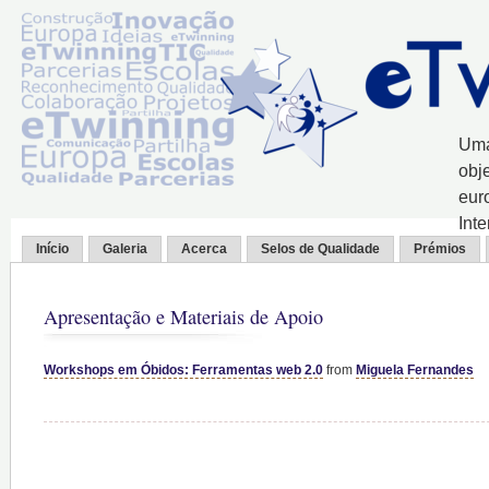
Uma
obj
eur
Int
Início
Galeria
Acerca
Selos de Qualidade
Prémios
Apresentação e Materiais de Apoio
Workshops em Óbidos: Ferramentas web 2.0
from
Miguela Fernandes