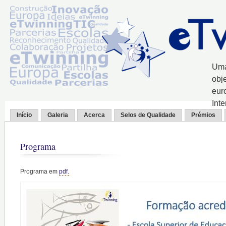
Uma
obj
eur
Int
Início
Galeria
Acerca
Selos de Qualidade
Prémios
Programa
Programa em
pdf.