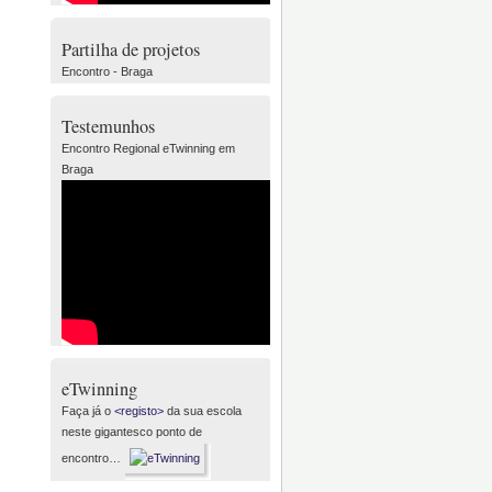
Partilha de projetos
Encontro - Braga
Testemunhos
Encontro Regional eTwinning em
Braga
eTwinning
Faça já o
<registo>
da sua escola
neste gigantesco ponto de
encontro…