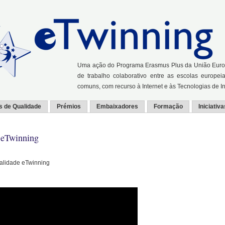
Uma ação do Programa Erasmus Plus da União Europei
de trabalho colaborativo entre as escolas europei
comuns, com recurso à Internet e às Tecnologias de 
s de Qualidade
Prémios
Embaixadores
Formação
Iniciativa
e eTwinning
ualidade eTwinning