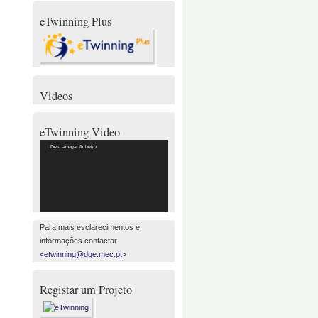
eTwinning Plus
Videos
eTwinning Video
Reprodutor
Descarregar ficheiro
de
vídeo
Para mais esclarecimentos e
informações contactar
<etwinning@dge.mec.pt>
Registar um Projeto