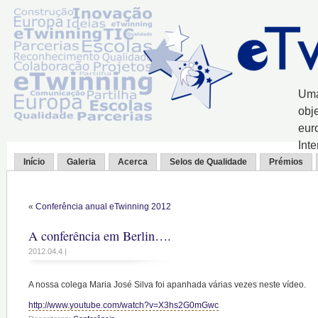
Uma
obj
eur
Int
Início
Galeria
Acerca
Selos de Qualidade
Prémios
«
Conferência anual eTwinning 2012
A conferência em Berlin….
2012.04.4 |
A nossa colega Maria José Silva foi apanhada várias vezes neste vídeo.
http://www.youtube.com/watch?v=X3hs2G0mGwc